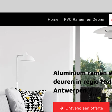
Home
PVC Ramen en Deuren
Aluminium ramen 
deuren in regio Mol
Antwerpen
Ontvang een offerte