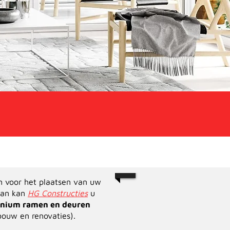
 voor het plaatsen van uw
Dan kan
HG Constructies
u
inium ramen en deuren
bouw en renovaties).