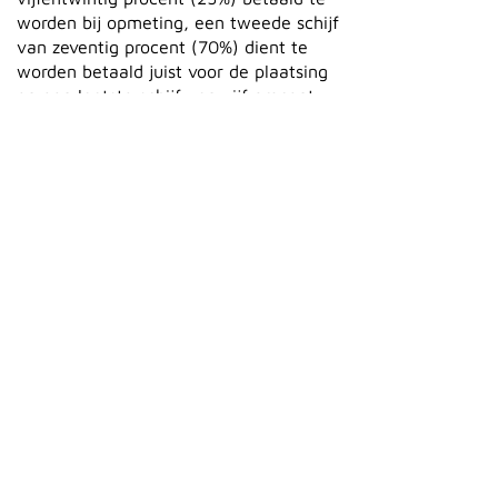
worden bij opmeting, een tweede schijf
van zeventig procent (70%) dient te
worden betaald juist voor de plaatsing
en een laatste schijf van vijf procent
(5%) dient te worden betaald bij
oplevering.
11.2 Behoudens anders
overeengekomen, betaalt de Klant het
uiterlijk op de vervaldag van de factuur
met een overschrijving op het nummer
BE06731036922922.
Artikel 12. Schadevergoedingen en
nalatigheidsintresten (moratoire
intresten)
12.1 Bij niet-betaling van (een gedeelte
van) de factuur door een Klant-
Onderneming zal een verhoging van
het factuurbedrag aangerekend worden
met een nalatigheidsinterest conform