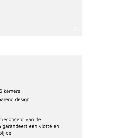
1/1
 5 kamers
arend design
atieconcept van de
garandeert een vlotte en
bij de