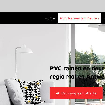
Home
PVC Ramen en Deuren
PVC ramen en deure
regio Mol en Antw
Ontvang een offerte